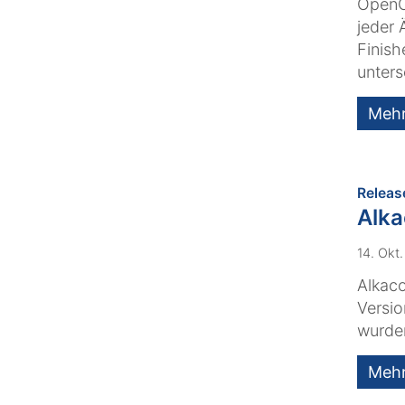
OpenCm
jeder 
Finish
unters
Meh
Releas
Alk
14. Okt
Alkaco
Versio
wurde
Meh