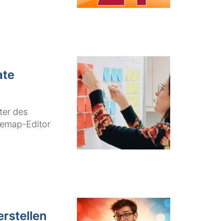
ate
ter des
temap-Editor
rstellen