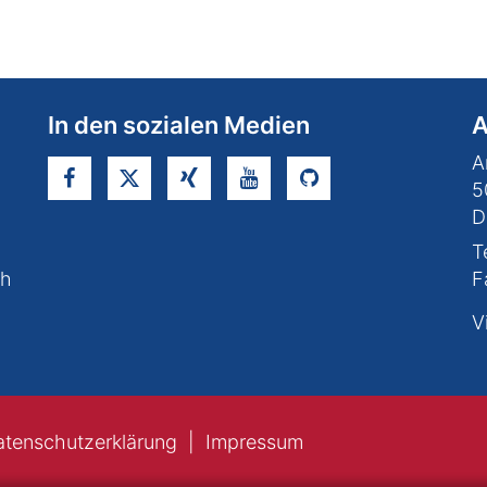
In den sozialen Medien
A
A
5
D
T
ch
F
V
atenschutzerklärung
Impressum