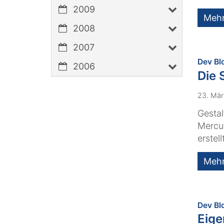
2009
Meh
2008
2007
Dev Bl
2006
Die 
23. Mä
Gestal
Mercur
erstel
Meh
Dev Bl
Eige