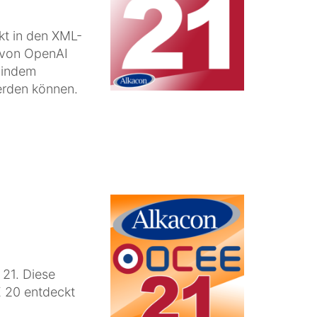
kt in den XML-
s von OpenAI
 indem
erden können.
21. Diese
 20 entdeckt