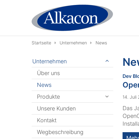
Zum Inhalt springen
Startseite
Unternehmen
News
Ne
Unternehmen
Über uns
Dev Bl
Open
News
Produkte
14. Juli
Das J
Unsere Kunden
OpenCm
Kontakt
Instal
Wegbeschreibung
Meh