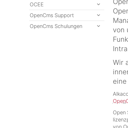
Open
OCEE
Open
OpenCms Support
Mana
OpenCms Schulungen
von 
Funk
Intr
Wir 
inne
eine
Alkaco
Open
Open S
lizenz
von Op