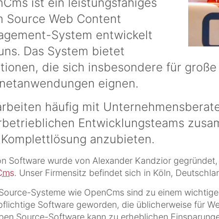
Cms ist ein leistungsfähiges
 Source Web Content
gement-System entwickelt
uns. Das System bietet
tionen, die sich insbesondere für große
anetanwendungen eignen.
arbeiten häufig mit Unternehmensberat
rbetrieblichen Entwicklungsteams zu
 Komplettlösung anzubieten.
n Software wurde von Alexander Kandzior gegründet, 
Cms
. Unser Firmensitz befindet sich in Köln, Deutschla
ource-Systeme wie OpenCms sind zu einem wichtigen 
pflichtige Software geworden, die üblicherweise für We
en Source-Software kann zu erheblichen Einsparungen