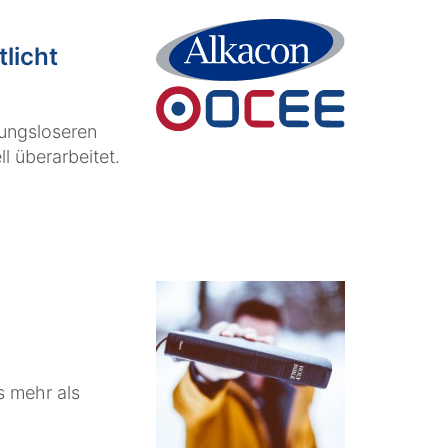
licht
bungsloseren
ll überarbeitet.
s mehr als