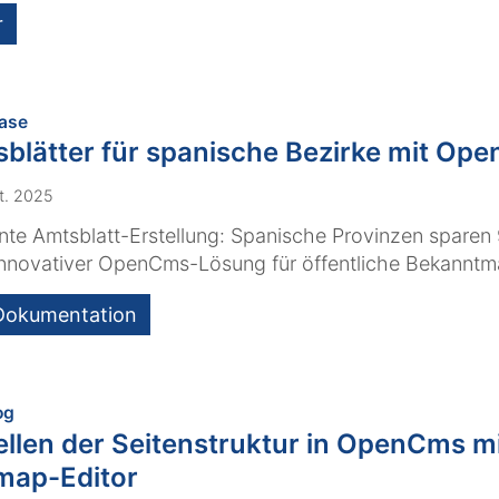
r
:
ase
blätter für spanische Bezirke mit Op
t. 2025
ente Amtsblatt-Erstellung: Spanische Provinzen spare
innovativer OpenCms-Lösung für öffentliche Bekannt
Dokumentation
:
og
ellen der Seitenstruktur in OpenCms m
map-Editor