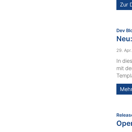
Zur 
Dev Bl
Neu:
29. Apr
In die
mit de
Templ
Meh
Releas
Ope