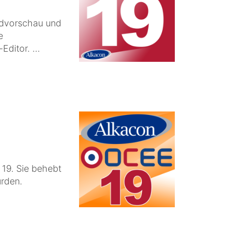
ldvorschau und
e
ditor. ...
19. Sie behebt
rden.