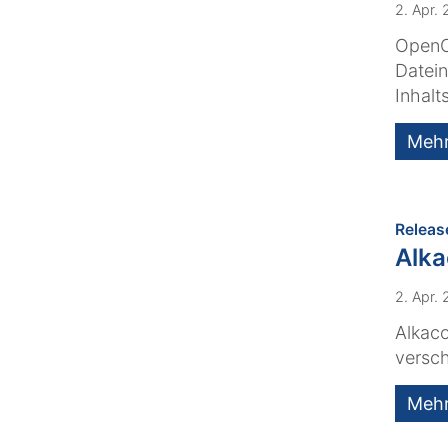
2. Apr.
OpenCm
Datein
Inhalt
Meh
Releas
Alk
2. Apr.
Alkaco
versch
Meh