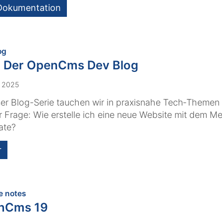
Dokumentation
:
og
 Der OpenCms Dev Blog
. 2025
ser Blog-Serie tauchen wir in praxisnahe Tech‑Themen 
r Frage: Wie erstelle ich eine neue Website mit dem M
ate?
r
:
e notes
nCms 19