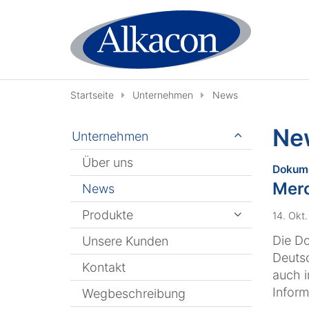
Zum Inhalt springen
Startseite
Unternehmen
News
Ne
Unternehmen
Über uns
Dokume
Merc
News
Produkte
14. Okt
Die Do
Unsere Kunden
Deutsc
Kontakt
auch i
Inform
Wegbeschreibung