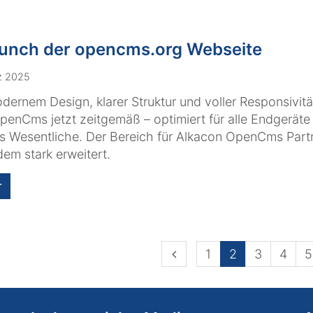
unch der opencms.org Webseite
z 2025
dernem Design, klarer Struktur und voller Responsivitä
penCms jetzt zeitgemäß – optimiert für alle Endgeräte
s Wesentliche. Der Bereich für Alkacon OpenCms Part
em stark erweitert.
r
Vorherige Seite
1
2
3
4
5