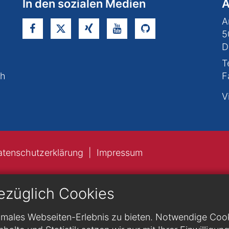
In den sozialen Medien
A
A
5
D
T
ch
F
V
atenschutzerklärung
Impressum
ezüglich Cookies
males Webseiten-Erlebnis zu bieten. Notwendige Cookie