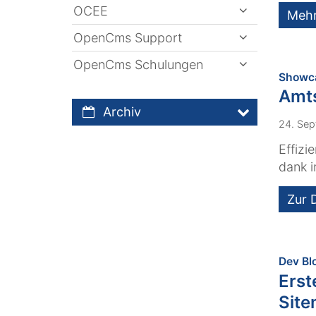
OCEE
Meh
OpenCms Support
OpenCms Schulungen
Showc
Amts
Archiv
24. Sep
Effizi
dank 
Zur 
Dev Bl
Erst
Site