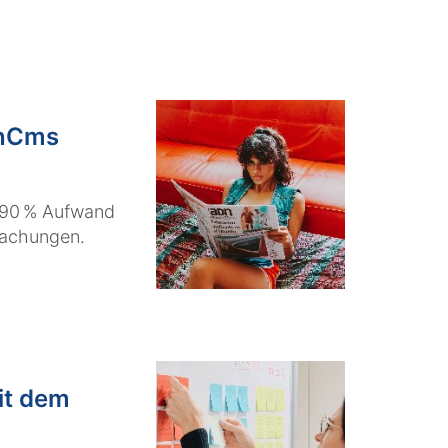
enCms
n 90 % Aufwand
machungen.
it dem