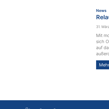
:
News
Rela
31. Mär
Mit mo
sich O
auf da
außerd
Meh