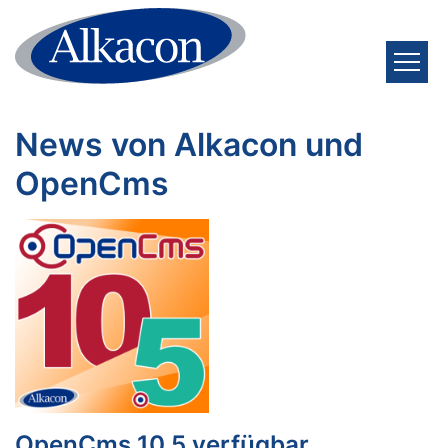
Zum Inhalt springen
News von Alkacon und
OpenCms
OpenCms 10.5 verfügbar