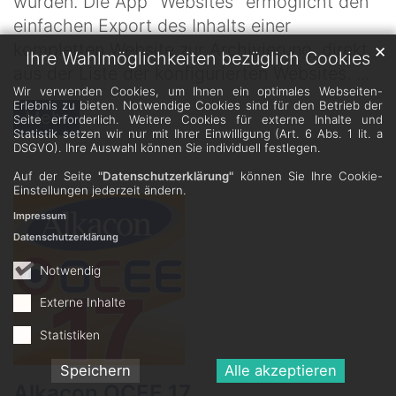
wurden. Die App "Websites" ermöglicht den
einfachen Export des Inhalts einer
kompletten Website zur Archivierung, direkt
✕
Ihre Wahlmöglichkeiten bezüglich Cookies
aus der Liste der konfigurierten Websites. ...
Wir verwenden Cookies, um Ihnen ein optimales Webseiten-
Erlebnis zu bieten. Notwendige Cookies sind für den Betrieb der
Mehr
Seite erforderlich. Weitere Cookies für externe Inhalte und
Statistik setzen wir nur mit Ihrer Einwilligung (Art. 6 Abs. 1 lit. a
DSGVO). Ihre Auswahl können Sie individuell festlegen.
Auf der Seite
"Datenschutzerklärung"
können Sie Ihre Cookie-
Einstellungen jederzeit ändern.
Impressum
Datenschutzerklärung
Notwendig
Externe Inhalte
Statistiken
Speichern
Alle akzeptieren
Alkacon OCEE 17