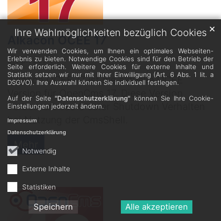
✕
Ihre Wahlmöglichkeiten bezüglich Cookies
Alkacon OCEE 17
Wir verwenden Cookies, um Ihnen ein optimales Webseiten-
Erlebnis zu bieten. Notwendige Cookies sind für den Betrieb der
9. Apr. 2024
Seite erforderlich. Weitere Cookies für externe Inhalte und
Statistik setzen wir nur mit Ihrer Einwilligung (Art. 6 Abs. 1 lit. a
Alkacon OCEE 17 ist die aktuelle OCEE
DSGVO). Ihre Auswahl können Sie individuell festlegen.
Version für OpenCms 17. Diese Version
Auf der Seite
"Datenschutzerklärung"
können Sie Ihre Cookie-
verbessert das Cluster Shutdown Verhalten
Einstellungen jederzeit ändern.
bei Nutzung der CmsShell.
Impressum
Datenschutzerklärung
Mehr
Notwendig
Externe Inhalte
Statistiken
Speichern
Alle akzeptieren