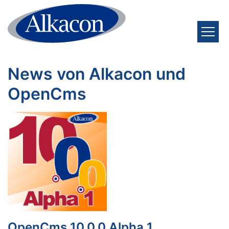
Zum Inhalt springen
News von Alkacon und
OpenCms
OpenCms 10.0.0 Alpha 1