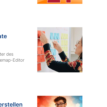
ate
ter des
temap-Editor
rstellen