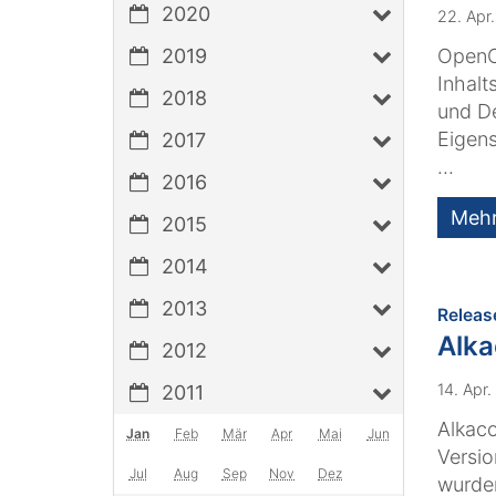
2020
22. Apr
2019
OpenCm
Inhalt
2018
und D
Eigens
2017
...
2016
Meh
2015
2014
2013
Releas
Alk
2012
14. Apr
2011
Alkaco
Jan
Feb
Mär
Apr
Mai
Jun
Versio
Jul
Aug
Sep
Nov
Dez
wurde