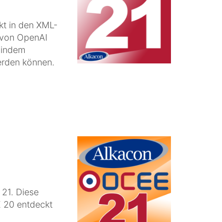
kt in den XML-
s von OpenAI
 indem
erden können.
21. Diese
 20 entdeckt