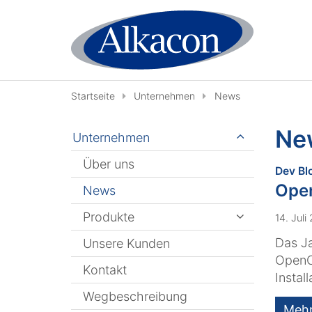
Zum Inhalt springen
Startseite
Unternehmen
News
Ne
Unternehmen
Über uns
Dev Bl
Open
News
Produkte
14. Juli
Das J
Unsere Kunden
OpenCm
Kontakt
Instal
Wegbeschreibung
Meh