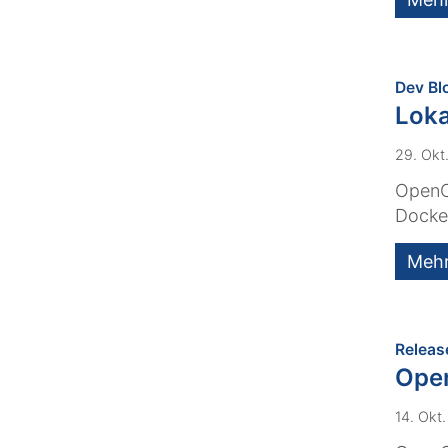
Dev Bl
Loka
29. Okt
OpenCm
Docker
Meh
Releas
Ope
14. Okt