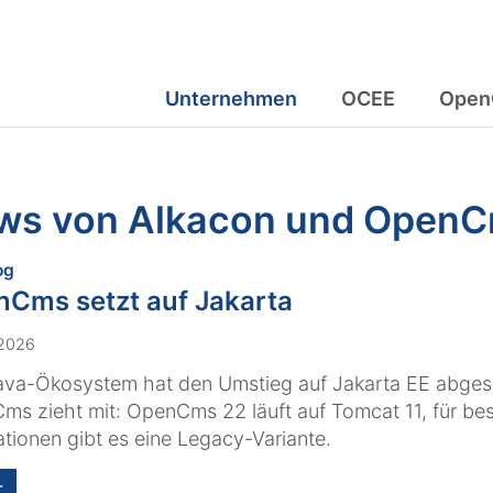
Unternehmen
OCEE
Open
ws von Alkacon und Open
:
og
Cms setzt auf Jakarta
 2026
ava-Ökosystem hat den Umstieg auf Jakarta EE abges
s zieht mit: OpenCms 22 läuft auf Tomcat 11, für be
lationen gibt es eine Legacy-Variante.
r