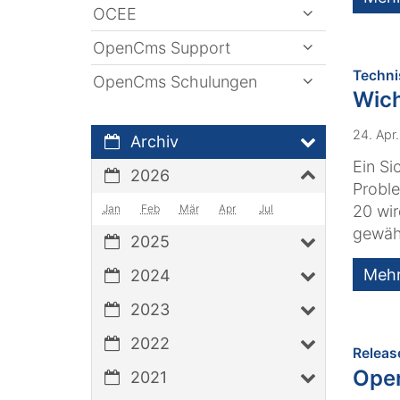
OCEE
OpenCms Support
Techni
OpenCms Schulungen
Wich
24. Apr
Archiv
Ein Si
2026
Proble
Jan
Feb
Mär
Apr
Jul
20 wir
gewähr
2025
Meh
2024
2023
2022
Releas
Ope
2021