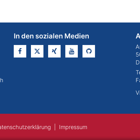
In den sozialen Medien
A
A
5
D
T
ch
F
V
atenschutzerklärung
Impressum