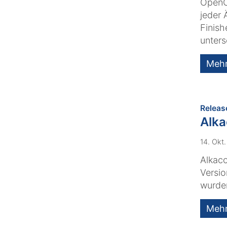
OpenCm
jeder 
Finish
unters
Meh
Releas
Alk
14. Okt
Alkaco
Versio
wurde
Meh