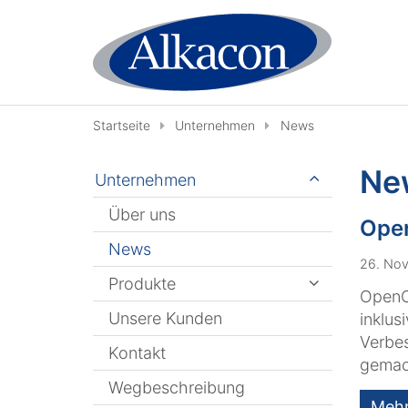
Zum Inhalt springen
Startseite
Unternehmen
News
Ne
Unternehmen
Über uns
Open
News
26. Nov
Produkte
OpenC
Unsere Kunden
inklus
Verbes
Kontakt
gemach
Wegbeschreibung
Meh