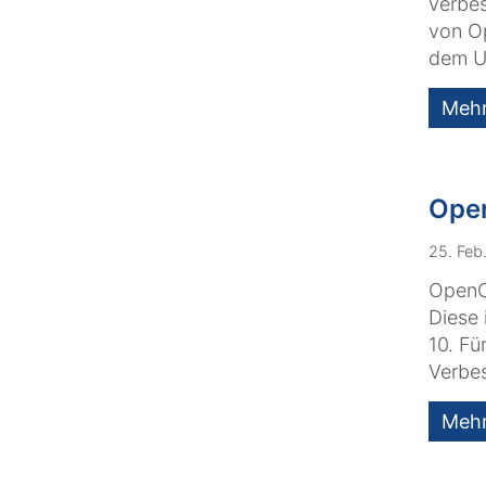
verbes
von O
dem Up
Meh
Open
25. Feb
OpenCm
Diese 
10. Fü
Verbe
Meh