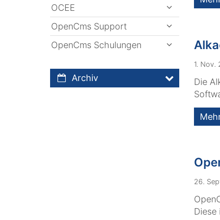
OCEE
OpenCms Support
Alka
OpenCms Schulungen
1. Nov.
Archiv
Die A
Softw
Meh
Open
26. Sep
OpenCm
Diese 