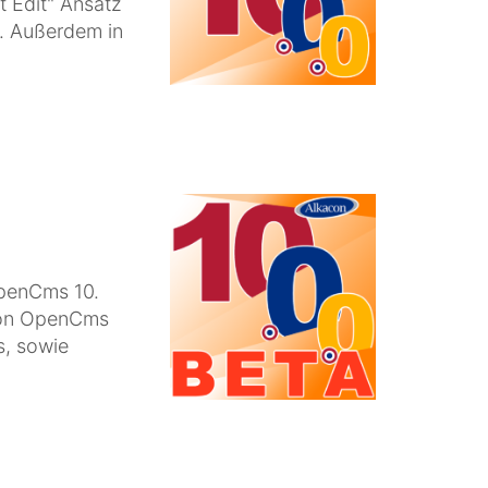
t Edit" Ansatz
. Außerdem in
OpenCms 10.
 von OpenCms
s, sowie