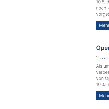
10.5, 
noch 
vorge
Meh
Open
14. Jun
Als um
verbes
von O
10.0.1
Meh