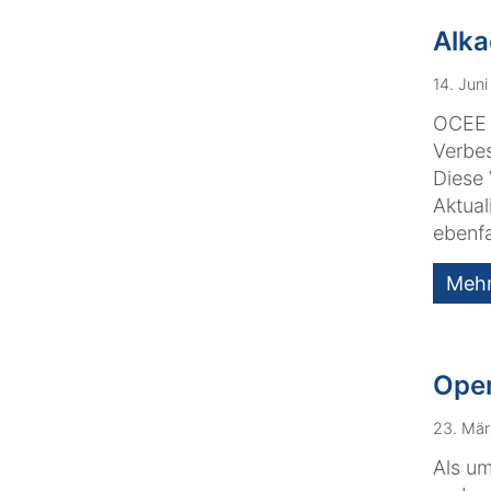
Alka
14. Jun
OCEE 5
Verbe
Diese 
Aktual
ebenfa
Meh
Open
23. Mär
Als um