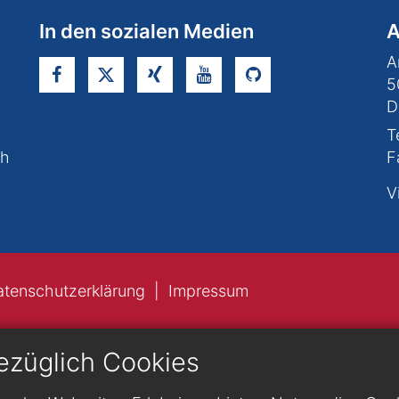
In den sozialen Medien
A
A
5
D
T
ch
F
V
atenschutzerklärung
Impressum
ezüglich Cookies