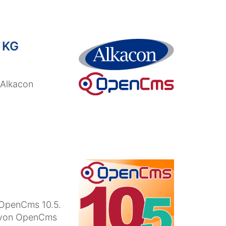
. KG
 Alkacon
 OpenCms 10.5.
ng von OpenCms