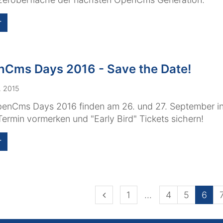
r
Cms Days 2016 - Save the Date!
. 2015
enCms Days 2016 finden am 26. und 27. September in 
Termin vormerken und "Early Bird" Tickets sichern!
r
Vorherige Seite
Erste Seite
1
4
5
6