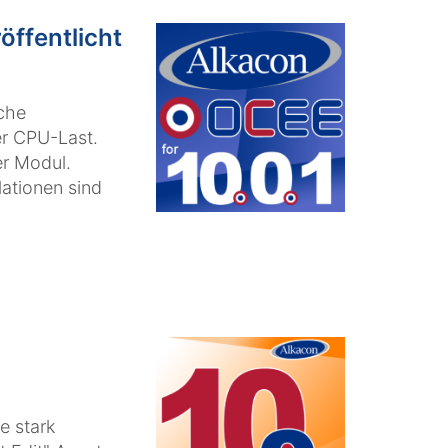
öffentlicht
iche
r CPU-Last.
er Modul.
lationen sind
e stark