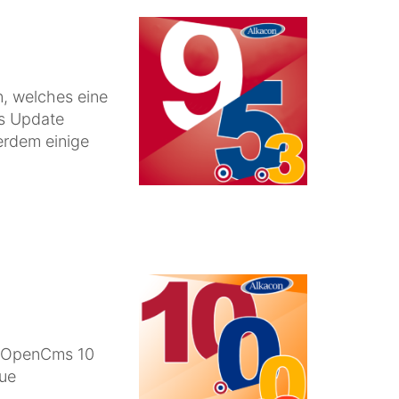
n, welches eine
s Update
ßerdem einige
e OpenCms 10
eue