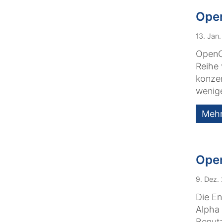
Open
13. Jan
OpenCm
Reihe
konzen
wenige
Meh
Open
9. Dez.
Die E
Alpha 
Benut