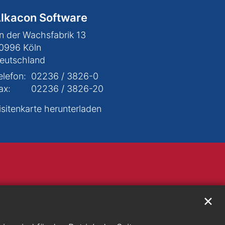
lkacon Software
n der Wachsfabrik 13
0996
Köln
eutschland
elefon:
02236 / 3826-0
ax:
02236 / 3826-20
isitenkarte herunterladen
✕