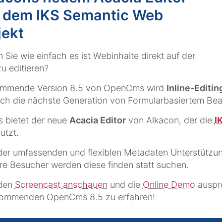
 dem IKS Semantic Web
jekt
 Sie wie einfach es ist Webinhalte direkt auf der
zu editieren?
ommende Version 8.5 von OpenCms wird
Inline-Editin
ch die nächste Generation von Formularbasiertem Bear
es bietet der neue
Acacia Editor
von Alkacon, der die
I
utzt.
er umfassenden und flexiblen Metadaten Unterstützung
re Besucher werden diese finden statt suchen.
 den
Screencast anschauen
und die
Online Demo
auspro
ommenden OpenCms 8.5 zu erfahren!