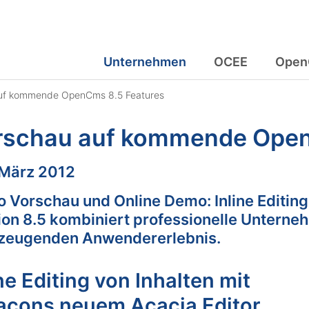
Unternehmen
OCEE
Open
uf kommende OpenCms 8.5 Features
rschau auf kommende Open
m:
 März 2012
o Vorschau und Online Demo: Inline Editi
ion 8.5 kombiniert professionelle Unterne
zeugenden Anwendererlebnis.
ine Editing von Inhalten mit
acons neuem Acacia Editor