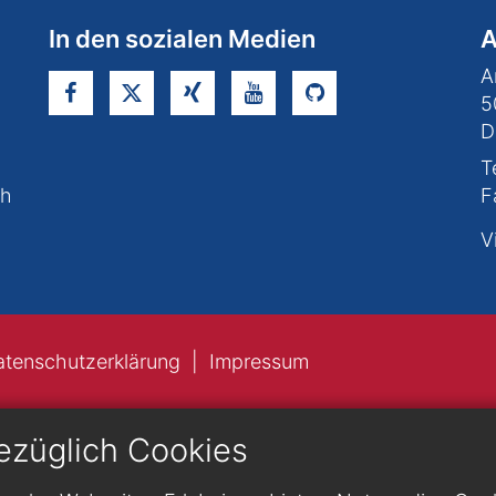
In den sozialen Medien
A
A
5
D
T
ch
F
V
atenschutzerklärung
Impressum
ezüglich Cookies