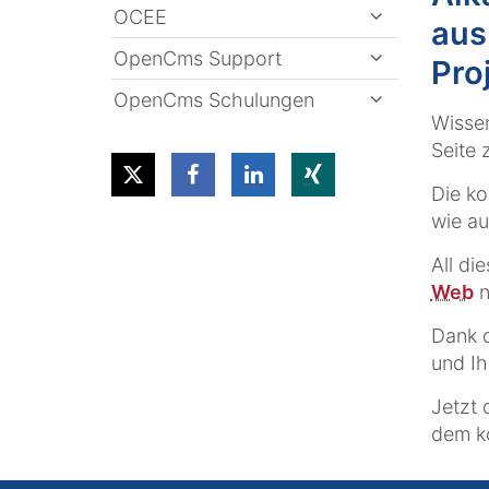
OCEE
aus
OpenCms Support
Pro
OpenCms Schulungen
Wissen
Seite 
Die k
wie au
All di
Web
n
Dank d
und Ih
Jetzt
dem k