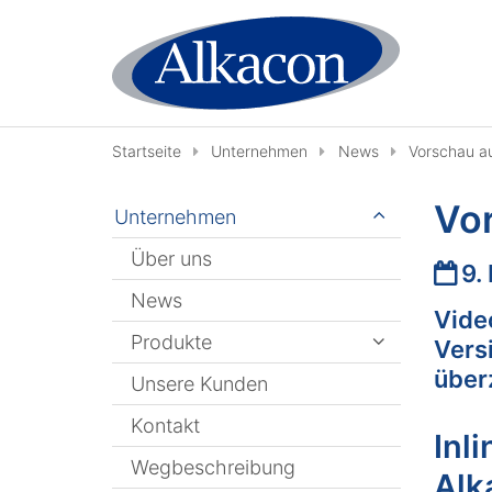
Zum Inhalt springen
Startseite
Unternehmen
News
Vorschau a
Vo
Unternehmen
Über uns
Datu
9.
News
Vide
Produkte
Vers
über
Unsere Kunden
Kontakt
Inl
Wegbeschreibung
Alk