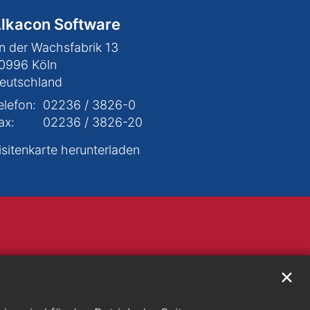
lkacon Software
n der Wachsfabrik 13
0996
Köln
eutschland
elefon:
02236 / 3826-0
ax:
02236 / 3826-20
isitenkarte herunterladen
✕