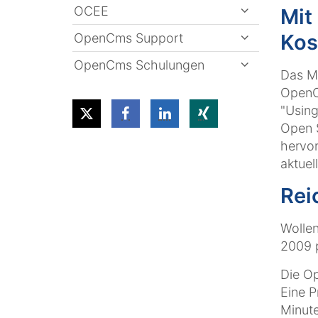
OCEE
Mit
Kos
OpenCms Support
OpenCms Schulungen
Das Mo
OpenCm
"Using
Open S
hervor
aktuel
Rei
Wolle
2009 p
Die Op
Eine P
Minute