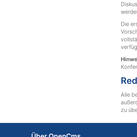
Disku
werde
Die e
Vorsch
vollst
verfüg
Hinwe
Konfer
Red
Alle b
außerd
zu üb
Über OpenCms