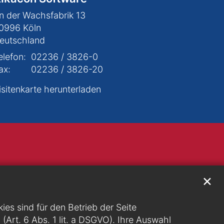
n der Wachsfabrik 13
0996
Köln
eutschland
elefon:
02236 / 3826-0
ax:
02236 / 3826-20
isitenkarte herunterladen
✕
s sind für den Betrieb der Seite
g (Art. 6 Abs. 1 lit. a DSGVO). Ihre Auswahl