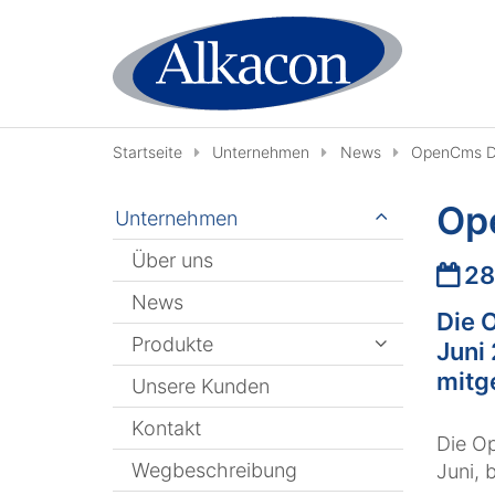
Zum Inhalt springen
Startseite
Unternehmen
News
OpenCms Da
Ope
Unternehmen
Über uns
Datu
28
News
Die 
Produkte
Juni 
mitge
Unsere Kunden
Kontakt
Die O
Wegbeschreibung
Juni, 