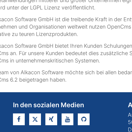
netanwendungen mittlerer und großer Unternehmen eig
rd unter der LGPL Lizenz veröffentlicht.
kacon Software GmbH ist die treibende Kraft in der E
ehmen und Organisationen weltweit nutzen OpenCms be
ative zu teuren Lizenzprodukten.
lkacon Software GmbH bietet Ihren Kunden Schulungen
s an. Für unsere Kunden bedeutet dies zusätzliche S
ms in unternehmenskritischen Systemen.
am von Alkacon Software möchte sich bei allen bedan
ms 6.2 beigetragen haben.
In den sozialen Medien
A
A
5
D