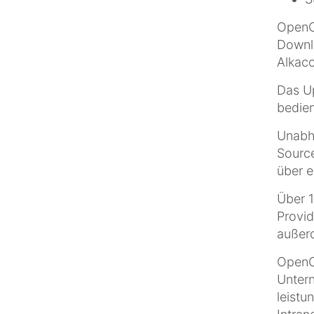
OpenCm
Downlo
Alkaco
Das Up
bedien
Unabh
Source
über e
Über 1
Provid
außer
OpenCm
Unter
leistu