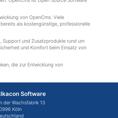
nen. OpenCms ist Open Source Software
ntwicklung von OpenCms. Viele
reits als kostengünstige, professionelle
, Support und Zusatzprodukte rund um
icherheit und Komfort beim Einsatz von
ken, die zur Entwicklung von
lkacon Software
n der Wachsfabrik 13
0996
Köln
eutschland