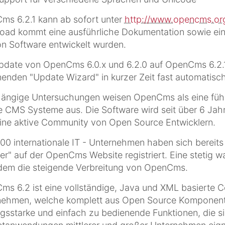
s 6.2.1 kann ab sofort unter
http://www.opencms.or
ad kommt eine ausführliche Dokumentation sowie ein S
n Software entwickelt wurden.
date von OpenCms 6.0.x und 6.2.0 auf OpenCms 6.2.1
enden "Update Wizard" in kurzer Zeit fast automatisc
ängige Untersuchungen weisen OpenCms als eine füh
 CMS Systeme aus. Die Software wird seit über 6 Jahr
ine aktive Community von Open Source Entwicklern.
00 internationale IT - Unternehmen haben sich bereits 
er" auf der OpenCms Website registriert. Eine stetig 
dem die steigende Verbreitung von OpenCms.
s 6.2 ist eine vollständige, Java und XML basierte
nehmen, welche komplett aus Open Source Komponente
ngsstarke und einfach zu bedienende Funktionen, die si