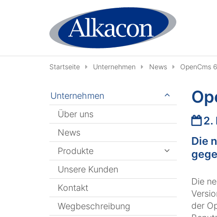
Zum Inhalt springen
Startseite
Unternehmen
News
OpenCms 6.
Op
Unternehmen
Über uns
Datu
2.
News
Die n
Produkte
gege
Unsere Kunden
Die ne
Kontakt
Versio
der Op
Wegbeschreibung