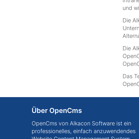
Intra
und wi
Die Al
Untern
Altern
Die A
OpenCm
OpenC
Das Te
OpenC
Über OpenCms
OpenCms von Alkacon Software ist ein
professionelles, einfach anzuwendendes
Website Content Management System.