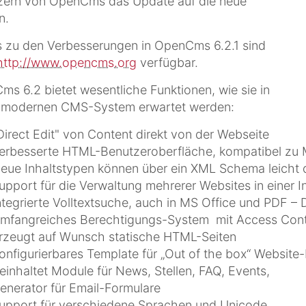
zern von OpenCms das Update auf die neue
n.
s zu den Verbesserungen in OpenCms 6.2.1 sind
http://www.opencms.org
verfügbar.
s 6.2 bietet wesentliche Funktionen, wie sie in
 modernen CMS-System erwartet werden:
Direct Edit" von Content direkt von der Webseite
erbesserte HTML-Benutzeroberfläche, kompatibel zu M
eue Inhaltstypen können über ein XML Schema leicht d
upport für die Verwaltung mehrerer Websites in einer In
ntegrierte Volltextsuche, auch in MS Office und PDF 
mfangreiches Berechtigungs-System mit Access Contr
rzeugt auf Wunsch statische HTML-Seiten
onfigurierbares Template für „Out of the box“ Website-
einhaltet Module für News, Stellen, FAQ, Events,
enerator für Email-Formulare
upport für verschiedene Sprachen und Unicode