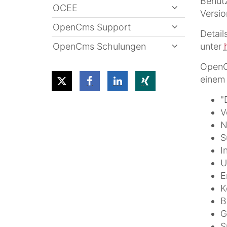
Benut
OCEE
Versio
OpenCms Support
Detail
OpenCms Schulungen
unter
OpenCm
einem
"
V
N
S
I
U
E
K
B
G
S