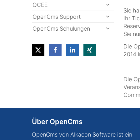
OCEE
Sie ha
OpenCms Support
Ihr Ti
Reserv
OpenCms Schulungen
Sie nu
Die O
2014 i
Die Op
Verans
Commu
Über OpenCms
OpenCms von Alkacon Software ist ein