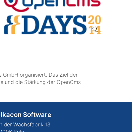
GmbH organisiert. Das Ziel der
Cms und die Stärkung der OpenCms
lkacon Software
n der Wachsfabrik 13
0996
Köln