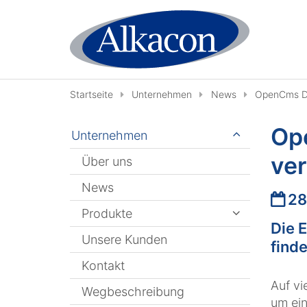
Zum Inhalt springen
Startseite
Unternehmen
News
OpenCms Da
Op
Unternehmen
ver
Über uns
News
Datu
28
Produkte
Die 
Unsere Kunden
finde
Kontakt
Auf vi
Wegbeschreibung
um ein