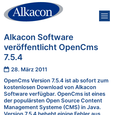
Zum Inhalt springen
Alkacon Software
veröffentlicht OpenCms
7.5.4
Datum:
28. März 2011
OpenCms Version 7.5.4 ist ab sofort zum
kostenlosen Download von Alkacon
Software verfügbar. OpenCms ist eines
der populärsten Open Source Content
Management Systeme (CMS) in Java.
Version 7.5.4 behebt einige Fehler aus